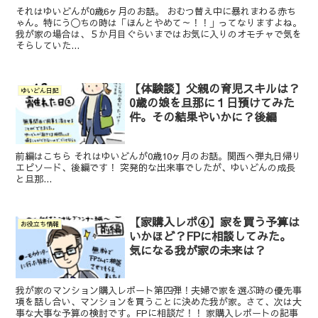
それはゆいどんが0歳6ヶ月のお話。 おむつ替え中に暴れまわる赤ち
ゃん。特にう〇ちの時は「ほんとやめて～！！」ってなりますよね。
我が家の場合は、５か月目ぐらいまではお気に入りのオモチャで気を
そらしていた...
【体験談】父親の育児スキルは？
ゆいどん日記
0歳の娘を旦那に１日預けてみた
件。その結果やいかに？後編
前編はこちら それはゆいどんが0歳10ヶ月のお話。関西へ弾丸日帰り
エピソード、後編です！ 突発的な出来事でしたが、ゆいどんの成長
と旦那...
【家購入レポ④】家を買う予算は
お役立ち情報
いかほど？FPに相談してみた。
気になる我が家の未来は？
我が家のマンション購入レポート第四弾！夫婦で家を選ぶ時の優先事
項を話し合い、マンションを買うことに決めた我が家。さて、次は大
事な大事な予算の検討です。FPに相談だ！！ 家購入レポートの記事