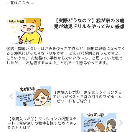
一覧はこちら ...
【実際どうなの？】我が家の３歳
お役立ち情報
児が幼児ドリルをやってみた感想
迷路・間違い探し・はさみを使った工作など、図形に敏感になってく
る３歳児にぴったりなドリルです！ どんパパが割と買うんですよ。
こういうの。 お勉強は小学校からでいいや〜ん、と思っていた私で
したが、「お勉強するねん♪」と机で一生懸命やってます。
【家購入レポ⑥】家を買うタイミングっ
ていつがベスト？身の回りのマイホーム
エピソードをご紹介！
【家購入レポ⑧】マンションの内覧スタ
ート！希望通りの物件を探すためにやっ
たこととは？