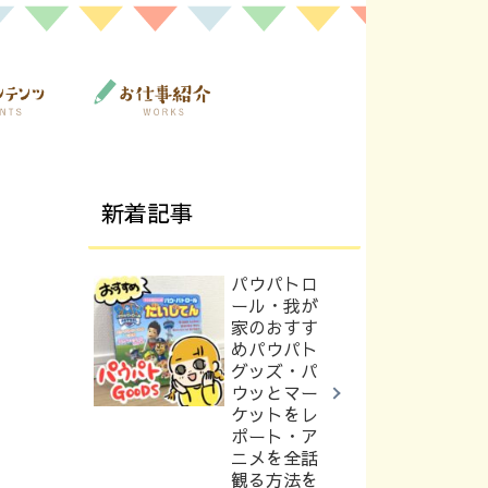
新着記事
パウパトロ
ール・我が
家のおすす
めパウパト
グッズ・パ
ウッとマー
ケットをレ
ポート・ア
ニメを全話
観る方法を