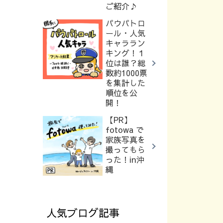
ご紹介♪
パウパトロ
ール・人気
キャララン
キング！１
位は誰？総
数約1000票
を集計した
順位を公
開！
【PR】
fotowa で
家族写真を
撮ってもら
った！in沖
縄
人気ブログ記事