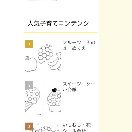
人気子育てコンテンツ
フルーツ その
４ ぬりえ
スイーツ シー
ル台紙
いもむし・花
シール台紙