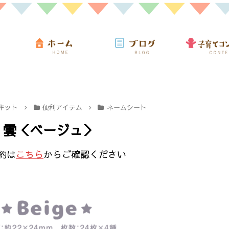
キット
便利アイテム
ネームシート
）雲＜ベージュ＞
約は
こちら
からご確認ください