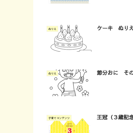
ケーキ ぬり
ぬりえ
節分おに そ
ぬりえ
王冠（３歳記
子育てコンテンツ