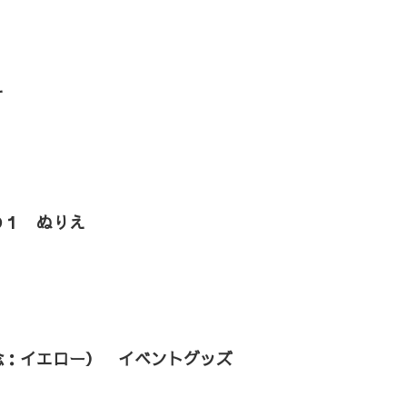
え
の１ ぬりえ
念：イエロー） イベントグッズ