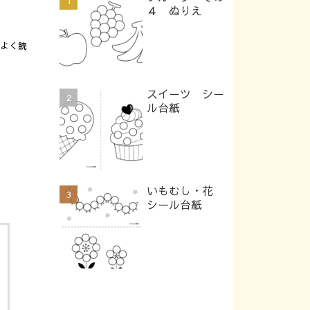
４ ぬりえ
よく読
スイーツ シー
ル台紙
いもむし・花
シール台紙