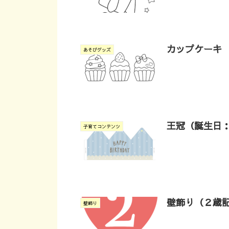
カップケーキ
あそびグッズ
王冠（誕生日
子育てコンテンツ
壁飾り（２歳
壁飾り