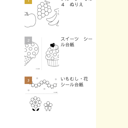
４ ぬりえ
スイーツ シー
ル台紙
いもむし・花
シール台紙